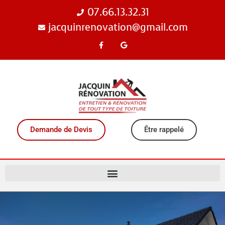
07.66.13.32.31
jacquinrenovation@gmail.com
Demande de Devis
Être rappelé