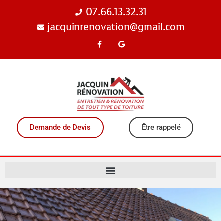
07.66.13.32.31
jacquinrenovation@gmail.com
Demande de Devis
Être rappelé